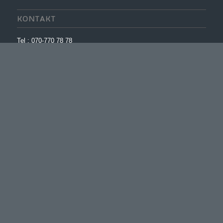
KONTAKT
Tel : 070-770 78 78
Epost :info@milanbilcenter.se
Besök : Bruttovägen 4, 175 43, Järfälla
ÖPPETTIDER
Mån – Fre : 08:00 – 17:00
Lör: 09:00 – 15:00
Sön: Stängt